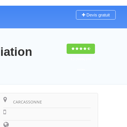
Devis gratuit
iation
9,5
(100%)
218
votes
CARCASSONNE